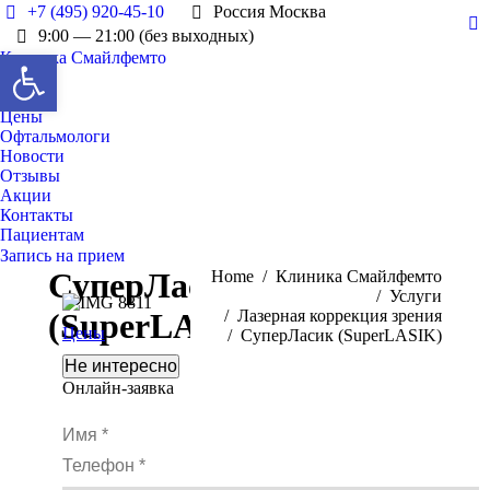
+7 (495) 920-45-10
Россия Москва
Y
9:00 — 21:00 (без выходных)
Открыть панель инструментов
Клиника Смайлфемто
pa
О нас
op
Услуги
in
Цены
n
Офтальмологи
w
Новости
Отзывы
Акции
Контакты
Пациентам
Запись на прием
СуперЛасик
You are here:
Home
Клиника Смайлфемто
Услуги
(SuperLASIK)
Лазерная коррекция зрения
Цены
СуперЛасик (SuperLASIK)
Не интересно
Онлайн-заявка