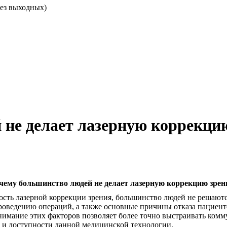
без выходных)
 не делает лазерную коррекци
чему большинство людей не делает лазерную коррекцию зрен
ть лазерной коррекции зрения, большинство людей не решаютс
роведению операций, а также основные причины отказа пациенто
имание этих факторов позволяет более точно выстраивать ком
 и доступности данной медицинской технологии.