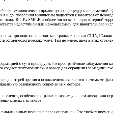
аиболее технологически продвинутых процедур в современной оф
R и др. позволили миллионам пациентов избавиться от необход
 методом ReLEx SMILE, а общее число всех видов лазерной кор
стаётся недоступной или нежелательной для значительного чис
зрения приходится на развитые страны, такие как США, Южная 
ть офтальмологических услуг. Тем не менее, даже в этих стран
формацией о сути процедуры. Распространённые заблуждения ка
 создаёт психологический барьер для обращения за медицинско
х перед потерей зрения и осложнениями являются значимыми факт
доказанную безопасность современных методов.
 населения, особенно в странах с низким уровнем дохода или 
отенциальных пациентов.
ультационных процедур перед операцией. Это требует времени, 