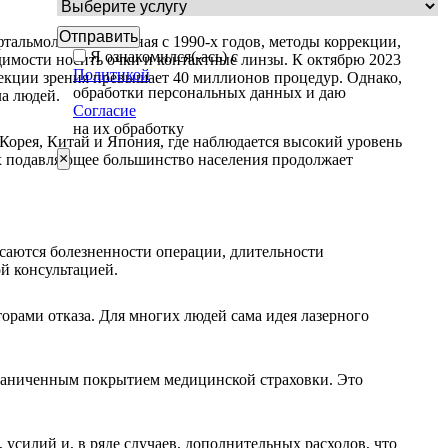
тальмологии. Начиная с 1990-х годов, методы коррекции,
Я ознакомился(-ась) с
имости носить очки и контактные линзы. К октябрю 2023
Политикой
рекции зрения превышает 40 миллионов процедур. Однако,
обработки персональных данных и даю
ла людей.
Согласие
на их обработку
Корея, Китай и Япония, где наблюдается высокий уровень
×
ах подавляющее большинство населения продолжает
саются болезненности операции, длительности
й консультацией.
орами отказа. Для многих людей сама идея лазерного
ограниченным покрытием медицинской страховки. Это
усилий и, в ряде случаев, дополнительных расходов, что