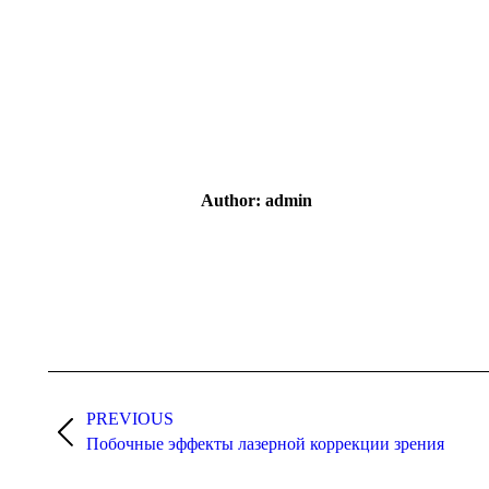
Author:
admin
Post
navigation
PREVIOUS
Previous
Побочные эффекты лазерной коррекции зрения
post: