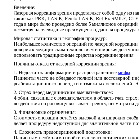
Введение:
Лазерная коррекция зрения представляет собой одну из н
такие как PRK, LASIK, Femto LASIK, ReLEx SMILE, CLEA
года в мире было проведено более 5 миллионов операций
несмотря на очевидные преимущества, данная процедура о
Мировая статистика и география процедур:
Наибольшее количество операций по лазерной коррекции 
доверия к медицинским технологиям и широкая доступнос
использовать традиционные средства коррекции зрения.
Причины отказа от лазерной коррекции зрения:
1. Недостаток информации и распространённые
мифы
:
Пациенты часто не обладают полной или достоверной ин
реабилитационного периода и возможных осложнений. Это
2. Страх перед медицинским вмешательством:
Фобии, связанные с вмешательством в область глаз, стра
воздействия на роговицу вызывает тревогу, несмотря на 
3. Финансовые ограничения:
Стоимость операции остаётся высокой для широких слоёв
делает процедуру недоступной для значительной части п
4. Сложность предоперационной подготовки:
Пациентам необходимо пройти ряд диагностических и конс