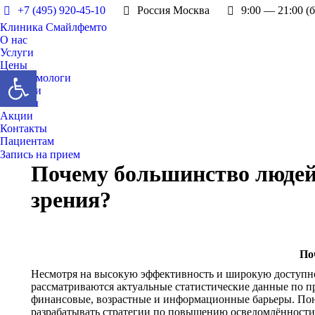
+7 (495) 920-45-10
Россия Москва
9:00 — 21:00 (
Клиника Смайлфемто
О нас
Услуги
Цены
Открыть панель инструментов
Офтальмологи
Новости
Отзывы
Акции
Контакты
Пациентам
Запись на прием
Почему большинство людей
зрения?
По
Несмотря на высокую эффективность и широкую доступнос
рассматриваются актуальные статистические данные по п
финансовые, возрастные и информационные барьеры. Пон
разрабатывать стратегии по повышению осведомлённости