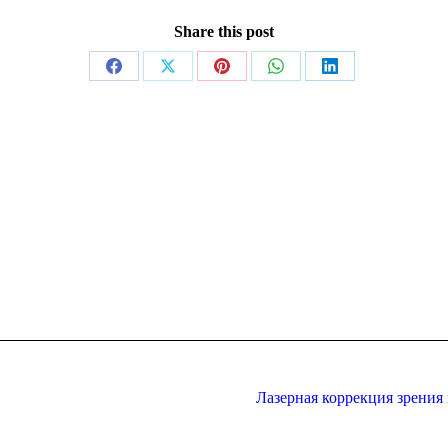
Share this post
Share
Share
Share
Share
Share
on
on
on
on
on
Facebook
X
Pinterest
WhatsApp
LinkedIn
Лазерная коррекция зрения
Next
post: