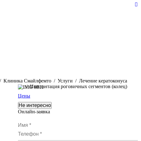
Y
pa
op
in
n
w
Клиника Смайлфемто
Услуги
Лечение кератоконуса
Имплантация роговичных сегментов (колец)
Цены
Не интересно
Онлайн-заявка