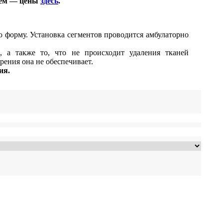
ием — цены
здесь
.
ю форму. Установка сегментов проводится амбулаторно
 а также то, что не происходит удаления тканей
рения она не обеспечивает.
ия.
Остались вопросы? Позвоните нам!