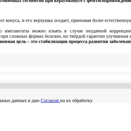
говичных сегментов при кератоконусе с фемтосопровожден
т конуса, и его верхушка оседает, принимая более естественну
о имплантаты можно изъять в случае неудачной коррекции,
 при сложных формах болезни, но твёрдой гарантии улучшения з
новная цель – это стабилизация процесса развития заболеван
льных данных и даю
Согласие
на их обработку