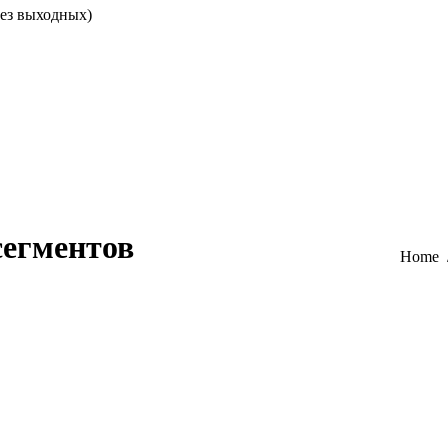
без выходных)
егментов
You are here:
Home