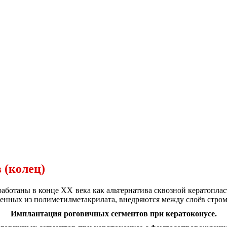
 (колец)
работаны в конце XX века как альтернатива сквозной кератопла
енных из полиметилметакрилата, внедряются между слоёв стромы
Имплантация роговичных сегментов при кератоконусе.