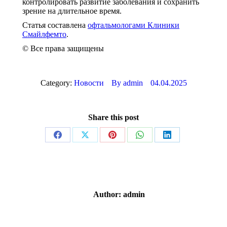
контролировать развитие заболевания и сохранить
зрение на длительное время.
Статья составлена
офтальмологами Клиники
Смайлфемто
.
©️ Все права защищены
Category:
Новости
By
admin
04.04.2025
Share this post
Share
Share
Share
Share
Share
on
on
on
on
on
Facebook
X
Pinterest
WhatsApp
LinkedIn
Author:
admin