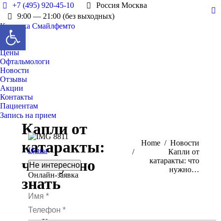
+7 (495) 920-45-10
Россия Москва
Y
9:00 — 21:00 (без выходных)
Открыть панель инструментов
Клиника Смайлфемто
pa
О нас
op
Услуги
in
Цены
n
Офтальмологи
w
Новости
Отзывы
Акции
Контакты
Пациентам
Запись на прием
Капли от
катаракты:
You are here:
Home
Новости
Цены
Капли от
что нужно
катаракты: что
Не интересно
нужно…
Онлайн-заявка
знать