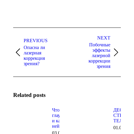
Post
NEXT
navigation
PREVIOUS
Побочные
Опасна ли
эффекты
лазерная
Previous
Next
лазерной
коррекция
post:
post:
коррекции
зрения?
зрения
Related posts
Что такое
ДЕСТРУ
глаукома
СТЕКЛО
и как с
ТЕЛА
ней жить?
01.05.202
03.05.2026