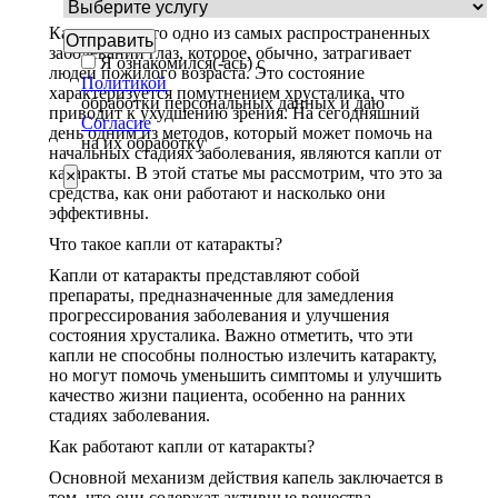
Капли от катаракты: что нужно знать
Катаракта – это одно из самых распространенных
заболеваний глаз, которое, обычно, затрагивает
Я ознакомился(-ась) с
людей пожилого возраста. Это состояние
Политикой
характеризуется помутнением хрусталика, что
обработки персональных данных и даю
приводит к ухудшению зрения. На сегодняшний
Согласие
день одним из методов, который может помочь на
на их обработку
начальных стадиях заболевания, являются капли от
катаракты. В этой статье мы рассмотрим, что это за
×
средства, как они работают и насколько они
эффективны.
Что такое капли от катаракты?
Капли от катаракты представляют собой
препараты, предназначенные для замедления
прогрессирования заболевания и улучшения
состояния хрусталика. Важно отметить, что эти
капли не способны полностью излечить катаракту,
но могут помочь уменьшить симптомы и улучшить
качество жизни пациента, особенно на ранних
стадиях заболевания.
Как работают капли от катаракты?
Основной механизм действия капель заключается в
том, что они содержат активные вещества,