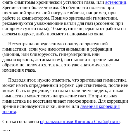
снять симптомы хронической усталости глаза, или
астенопии
.
Зрение станет более четким. Особенно это полезно при
постоянной зрительной нагрузке вблизи, например, при
работе за компьютером. Помимо зрительной гимнастики,
рекомендуются увлажняющие капли для глаз (особенно при
синдроме сухого глаза), 10-минутные перерывы от работы на
свежем воздухе, либо просмотр панорамы из окна.
Несмотря на определенную пользу от зрительной
гимнастики, если уже имеются аномалии в рефракции
(миопия, или близорукость, гиперметропия, или
дальнозоркость, астигматизм), восстановить зрение таким
образом не получится, так как это уже анатомические
изменения глаза.
Подводя итог, нужно отметить, что зрительная гимнастика
может иметь определенный эффект. Действительно, после нее
может быть ощущение, что глаза стали четче видеть, а также
гимнастика может снять напряжение глаз. Но зрительная
гимнастика не восстанавливает плохое зрение. Для коррекции
зрения используются очки, линзы или
лазерная коррекция
зрения
.
Статья составлена
офтальмологами Клиники Смайлфемто
.